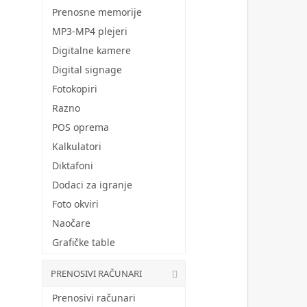
Prenosne memorije
MP3-MP4 plejeri
Digitalne kamere
Digital signage
Fotokopiri
Razno
POS oprema
Kalkulatori
Diktafoni
Dodaci za igranje
Foto okviri
Naočare
Grafičke table
PRENOSIVI RAČUNARI
Prenosivi računari