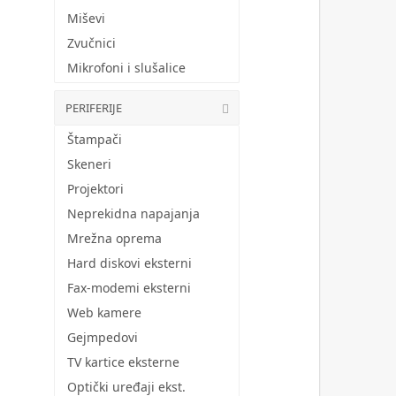
Miševi
Zvučnici
Mikrofoni i slušalice
PERIFERIJE
Štampači
Skeneri
Projektori
Neprekidna napajanja
Mrežna oprema
Hard diskovi eksterni
Fax-modemi eksterni
Web kamere
Gejmpedovi
TV kartice eksterne
Optički uređaji ekst.