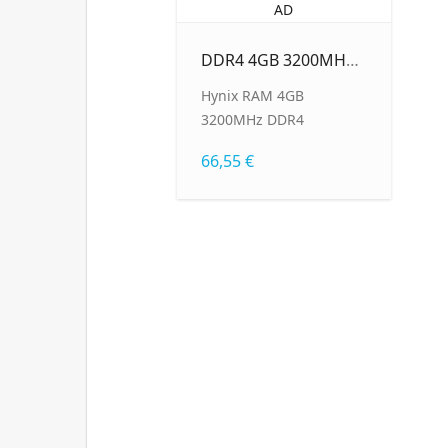
DDR4 4GB 3200MHz SO-DIMM Hynix HMA85156DJR6N-XN N0 AD
Hynix RAM 4GB
3200MHz DDR4
SODIMM Bulk -
66,55 €
HMA85156DJR6N-XN N0
AD