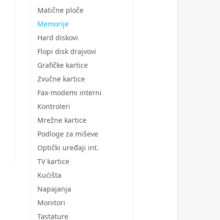
Matične ploče
Memorije
Hard diskovi
Flopi disk drajvovi
Grafičke kartice
Zvučne kartice
Fax-modemi interni
Kontroleri
Mrežne kartice
Podloge za miševe
Optički uređaji int.
TV kartice
Kućišta
Napajanja
Monitori
Tastature