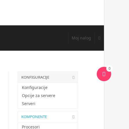
Moj nalog
0
KONFIGURACIJE
Konfiguracije
Opcije za servere
Serveri
KOMPONENTE
Procesori