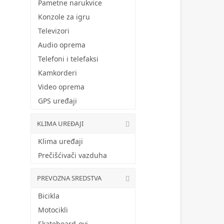
Pametne narukvice
Konzole za igru
Televizori
Audio oprema
Telefoni i telefaksi
Kamkorderi
Video oprema
GPS uređaji
KLIMA UREĐAJI
Klima uređaji
Prečišćivači vazduha
PREVOZNA SREDSTVA
Bicikla
Motocikli
Skateboard-ovi