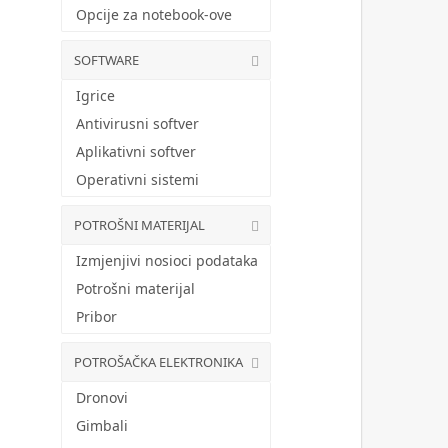
Opcije za notebook-ove
SOFTWARE
Igrice
Antivirusni softver
Aplikativni softver
Operativni sistemi
POTROŠNI MATERIJAL
Izmjenjivi nosioci podataka
Potrošni materijal
Pribor
POTROŠAČKA ELEKTRONIKA
Dronovi
Gimbali