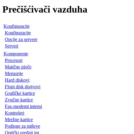
Prečišćivači vazduha
Konfiguracije
Konfiguracije
Opcije za servere
Serveri
Komponente
Procesori
Matične ploče
Memorije
Hard diskovi
Flopi disk drajvovi
Grafičke kartice
Zvučne kartice
Fax-modemi interni
Kontroleri
Mrežne kartice
Podloge za miševe
Optički uređaji int.