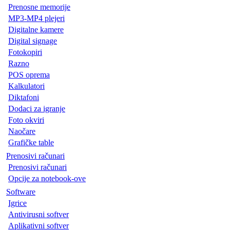
Prenosne memorije
MP3-MP4 plejeri
Digitalne kamere
Digital signage
Fotokopiri
Razno
POS oprema
Kalkulatori
Diktafoni
Dodaci za igranje
Foto okviri
Naočare
Grafičke table
Prenosivi računari
Prenosivi računari
Opcije za notebook-ove
Software
Igrice
Antivirusni softver
Aplikativni softver