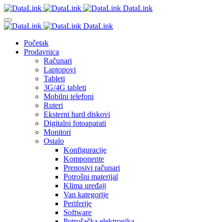
DataLink
DataLink
Početak
Prodavnica
Računari
Laptopovi
Tableti
3G/4G tableti
Mobilni telefoni
Ruteri
Eksterni hard diskovi
Digitalni fotoaparati
Monitori
Ostalo
Konfiguracije
Komponente
Prenosivi računari
Potrošni materijal
Klima uređaji
Van kategorije
Periferije
Software
Potrošačka elektronika