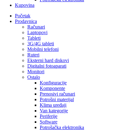
Kupovina
Početak
Prodavnica
Računari
Laptopovi
Tableti
3G/4G tableti
Mobilni telefoni
Ruteri
Eksterni hard diskovi
Digitalni fotoaparati
Monitori
Ostalo
Konfiguracije
Komponente
Prenosivi računari
Potrošni materijal
Klima uređaji
Van kategorije
Periferije
Software
Potrošačka elektronika