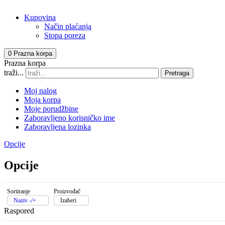
Kupovina
Način plaćanja
Stopa poreza
0
Prazna korpa
Prazna korpa
traži...
Pretraga
Moj nalog
Moja korpa
Moje porudžbine
Zaboravljeno korisničko ime
Zaboravljena lozinka
Opcije
Opcije
Sortiranje
Proizvođač
Naziv -/+
Izaberi
Raspored