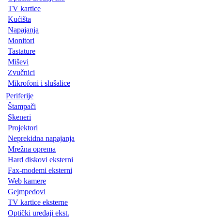
TV kartice
Kućišta
Napajanja
Monitori
Tastature
Miševi
Zvučnici
Mikrofoni i slušalice
Periferije
Štampači
Skeneri
Projektori
Neprekidna napajanja
Mrežna oprema
Hard diskovi eksterni
Fax-modemi eksterni
Web kamere
Gejmpedovi
TV kartice eksterne
Optički uređaji ekst.