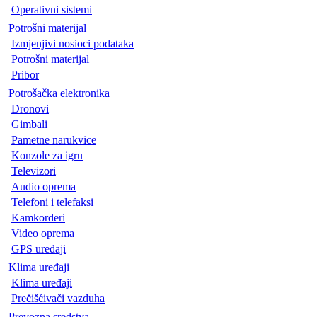
Operativni sistemi
Potrošni materijal
Izmjenjivi nosioci podataka
Potrošni materijal
Pribor
Potrošačka elektronika
Dronovi
Gimbali
Pametne narukvice
Konzole za igru
Televizori
Audio oprema
Telefoni i telefaksi
Kamkorderi
Video oprema
GPS uređaji
Klima uređaji
Klima uređaji
Prečišćivači vazduha
Prevozna sredstva