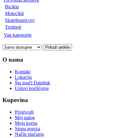
Bicikla
Motocikli
Skateboard-ovi
Trotineti
Van kategorije
O nama
Kontakt
Lokacija
Šta znači Datalink
Uslovi korišćenja
Kupovina
Proizvodi
Moj nalog
Moja korpa
Stopa poreza
Način plaćanja