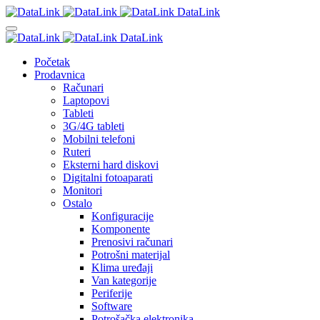
DataLink
DataLink
Početak
Prodavnica
Računari
Laptopovi
Tableti
3G/4G tableti
Mobilni telefoni
Ruteri
Eksterni hard diskovi
Digitalni fotoaparati
Monitori
Ostalo
Konfiguracije
Komponente
Prenosivi računari
Potrošni materijal
Klima uređaji
Van kategorije
Periferije
Software
Potrošačka elektronika