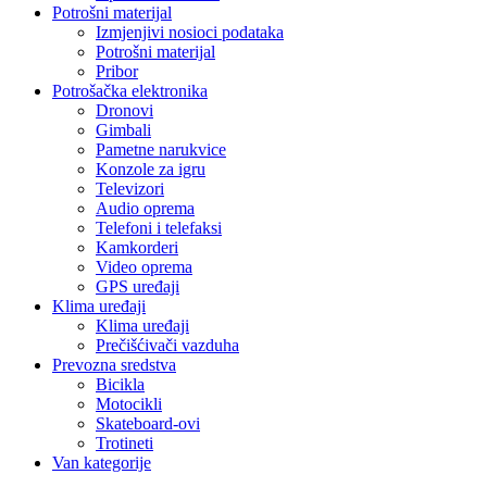
Potrošni materijal
Izmjenjivi nosioci podataka
Potrošni materijal
Pribor
Potrošačka elektronika
Dronovi
Gimbali
Pametne narukvice
Konzole za igru
Televizori
Audio oprema
Telefoni i telefaksi
Kamkorderi
Video oprema
GPS uređaji
Klima uređaji
Klima uređaji
Prečišćivači vazduha
Prevozna sredstva
Bicikla
Motocikli
Skateboard-ovi
Trotineti
Van kategorije