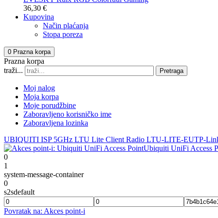
36,30 €
Kupovina
Način plaćanja
Stopa poreza
0
Prazna korpa
Prazna korpa
traži...
Pretraga
Moj nalog
Moja korpa
Moje porudžbine
Zaboravljeno korisničko ime
Zaboravljena lozinka
UBIQUITI ISP 5GHz LTU Lite Client Radio LTU-LITE-EU
TP-Li
Ubiquiti UniFi Access P
0
1
system-message-container
0
s2sdefault
Povratak na: Akces point-i