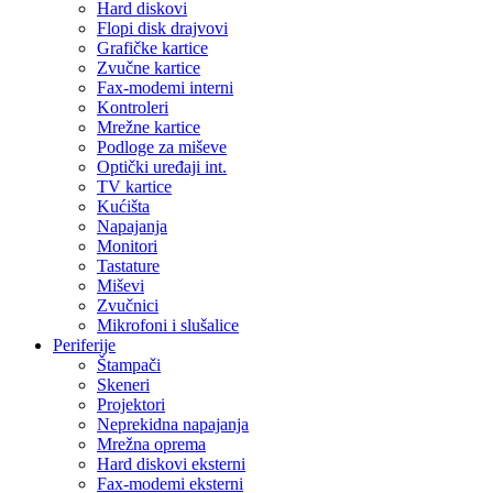
Hard diskovi
Flopi disk drajvovi
Grafičke kartice
Zvučne kartice
Fax-modemi interni
Kontroleri
Mrežne kartice
Podloge za miševe
Optički uređaji int.
TV kartice
Kućišta
Napajanja
Monitori
Tastature
Miševi
Zvučnici
Mikrofoni i slušalice
Periferije
Štampači
Skeneri
Projektori
Neprekidna napajanja
Mrežna oprema
Hard diskovi eksterni
Fax-modemi eksterni