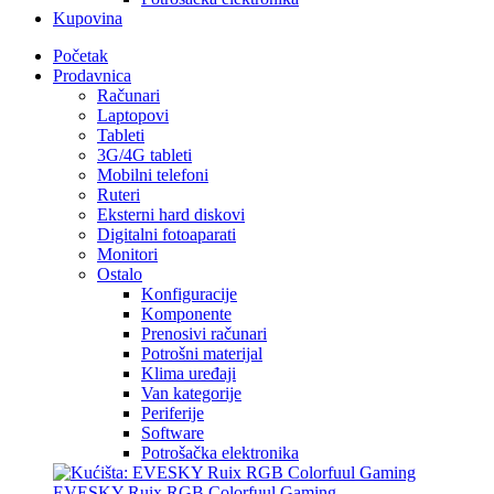
Kupovina
Početak
Prodavnica
Računari
Laptopovi
Tableti
3G/4G tableti
Mobilni telefoni
Ruteri
Eksterni hard diskovi
Digitalni fotoaparati
Monitori
Ostalo
Konfiguracije
Komponente
Prenosivi računari
Potrošni materijal
Klima uređaji
Van kategorije
Periferije
Software
Potrošačka elektronika
EVESKY Ruix RGB Colorfuul Gaming