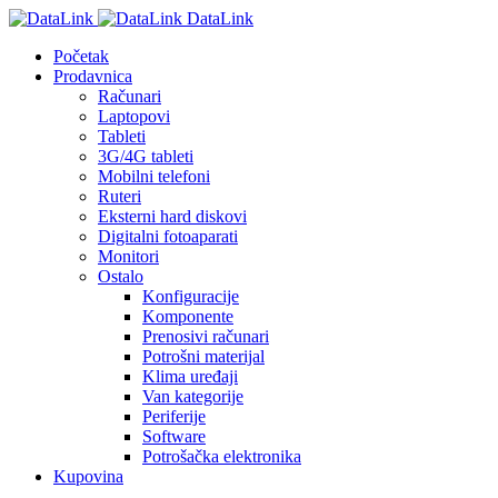
DataLink
Početak
Prodavnica
Računari
Laptopovi
Tableti
3G/4G tableti
Mobilni telefoni
Ruteri
Eksterni hard diskovi
Digitalni fotoaparati
Monitori
Ostalo
Konfiguracije
Komponente
Prenosivi računari
Potrošni materijal
Klima uređaji
Van kategorije
Periferije
Software
Potrošačka elektronika
Kupovina