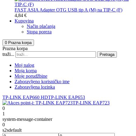
FAST ASIA Adapter OTG USB tip A (M) na TIP-C (F)
4,84 €
Kupovina
Način plaćanja
Stopa poreza
0
Prazna korpa
Prazna korpa
traži...
Pretraga
Moj nalog
Moja korpa
Moje porudžbine
Zaboravljeno korisničko ime
Zaboravljena lozinka
TP-LINK EAP660 HD
TP-LINK EAP653
TP-LINK EAP723
0
1
system-message-container
0
s2sdefault