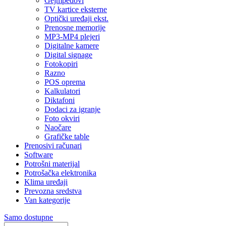
Gejmpedovi
TV kartice eksterne
Optički uređaji ekst.
Prenosne memorije
MP3-MP4 plejeri
Digitalne kamere
Digital signage
Fotokopiri
Razno
POS oprema
Kalkulatori
Diktafoni
Dodaci za igranje
Foto okviri
Naočare
Grafičke table
Prenosivi računari
Software
Potrošni materijal
Potrošačka elektronika
Klima uređaji
Prevozna sredstva
Van kategorije
Samo dostupne