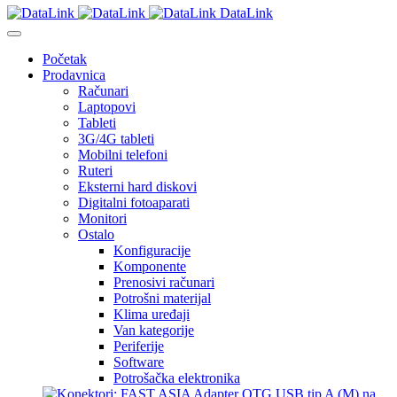
DataLink
Početak
Prodavnica
Računari
Laptopovi
Tableti
3G/4G tableti
Mobilni telefoni
Ruteri
Eksterni hard diskovi
Digitalni fotoaparati
Monitori
Ostalo
Konfiguracije
Komponente
Prenosivi računari
Potrošni materijal
Klima uređaji
Van kategorije
Periferije
Software
Potrošačka elektronika