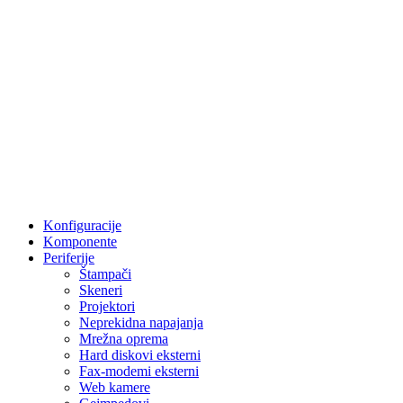
Konfiguracije
Komponente
Periferije
Štampači
Skeneri
Projektori
Neprekidna napajanja
Mrežna oprema
Hard diskovi eksterni
Fax-modemi eksterni
Web kamere