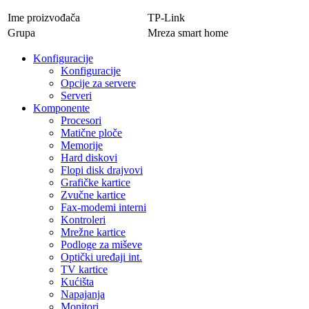
Ime proizvođača
TP-Link
Grupa
Mreza smart home
Konfiguracije
Konfiguracije
Opcije za servere
Serveri
Komponente
Procesori
Matične ploče
Memorije
Hard diskovi
Flopi disk drajvovi
Grafičke kartice
Zvučne kartice
Fax-modemi interni
Kontroleri
Mrežne kartice
Podloge za miševe
Optički uređaji int.
TV kartice
Kućišta
Napajanja
Monitori