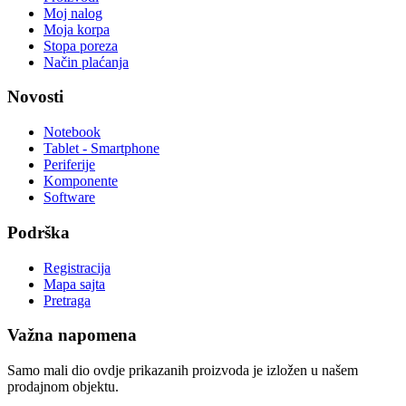
Moj nalog
Moja korpa
Stopa poreza
Način plaćanja
Novosti
Notebook
Tablet - Smartphone
Periferije
Komponente
Software
Podrška
Registracija
Mapa sajta
Pretraga
Važna napomena
Samo mali dio ovdje prikazanih proizvoda je izložen u našem
prodajnom objektu.