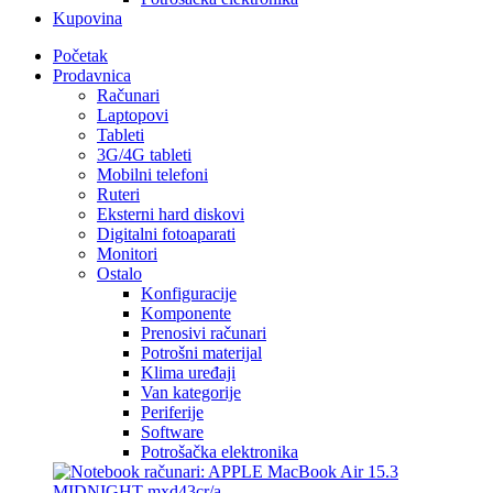
Kupovina
Početak
Prodavnica
Računari
Laptopovi
Tableti
3G/4G tableti
Mobilni telefoni
Ruteri
Eksterni hard diskovi
Digitalni fotoaparati
Monitori
Ostalo
Konfiguracije
Komponente
Prenosivi računari
Potrošni materijal
Klima uređaji
Van kategorije
Periferije
Software
Potrošačka elektronika