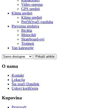
Kamkorderi
Video oprema
GPS uređaji
Klima uređaji
Klima uređaji
Prečišćivači vazduha
Prevozna sredstva
Bicikla
Motocikli
Skateboard-ovi
Trotineti
Van kategorije
O nama
Kontakt
Lokacija
Šta znači Datalink
Uslovi korišćenja
Kupovina
Proizvodi