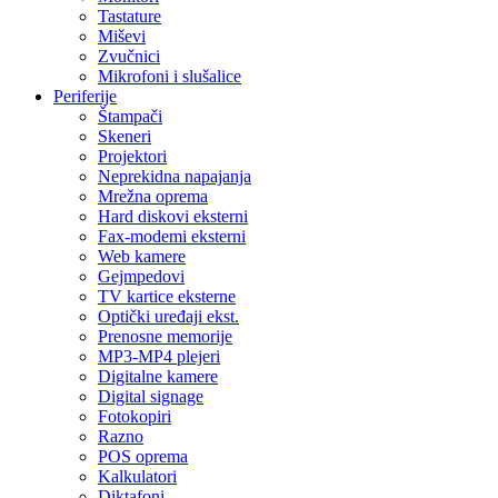
Tastature
Miševi
Zvučnici
Mikrofoni i slušalice
Periferije
Štampači
Skeneri
Projektori
Neprekidna napajanja
Mrežna oprema
Hard diskovi eksterni
Fax-modemi eksterni
Web kamere
Gejmpedovi
TV kartice eksterne
Optički uređaji ekst.
Prenosne memorije
MP3-MP4 plejeri
Digitalne kamere
Digital signage
Fotokopiri
Razno
POS oprema
Kalkulatori
Diktafoni