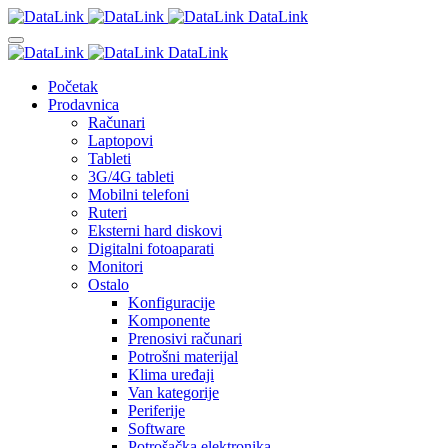
DataLink
DataLink
Početak
Prodavnica
Računari
Laptopovi
Tableti
3G/4G tableti
Mobilni telefoni
Ruteri
Eksterni hard diskovi
Digitalni fotoaparati
Monitori
Ostalo
Konfiguracije
Komponente
Prenosivi računari
Potrošni materijal
Klima uređaji
Van kategorije
Periferije
Software
Potrošačka elektronika