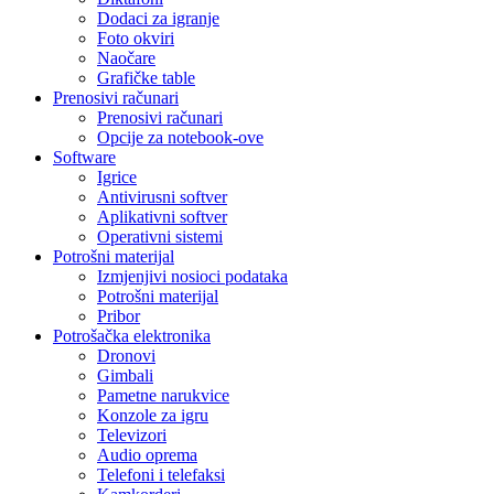
Dodaci za igranje
Foto okviri
Naočare
Grafičke table
Prenosivi računari
Prenosivi računari
Opcije za notebook-ove
Software
Igrice
Antivirusni softver
Aplikativni softver
Operativni sistemi
Potrošni materijal
Izmjenjivi nosioci podataka
Potrošni materijal
Pribor
Potrošačka elektronika
Dronovi
Gimbali
Pametne narukvice
Konzole za igru
Televizori
Audio oprema
Telefoni i telefaksi