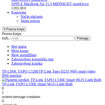
APPLE MacBook Air 15.3 MIDNIGHT mxd43cr/a
1183,38 €
Kupovina
Način plaćanja
Stopa poreza
0
Prazna korpa
Prazna korpa
traži...
Pretraga
Moj nalog
Moja korpa
Moje porudžbine
Zaboravljeno korisničko ime
Zaboravljena lozinka
TP-LINK TAPO L520E
TP-Link Tapo D235 WiFi smart video
IP66 interfon
TP-Link TAPO L530E Smart Wi-Fi Light Bulb
0
1
system-message-container
0