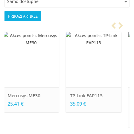
Samo dostupne
TP-Link EAP115
UBIQUITI ISP 5GHz
LTU Lite Client Radio
35,09 €
LTU-LITE-EU
95,59 €