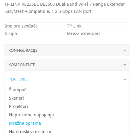
TP-LINK RE235BE BE3600 Dual-Band Wi-Fi 7 Range Extender,
EasyMesh-Compatible, 1 2.5 Gbps LAN port
Ime proizvođača
TP-Link
Grupa
Mreza extenderi
KONFIGURACIJE
KOMPONENTE
PERIFERIJE
Štampači
Skeneri
Projektori
Neprekidna napajanja
Mrežna oprema
Hard diskovi eksterni