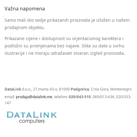
Važna napomena
Samo mali dio ovdje prikazanih proizvoda je izložen u našem
prodajnom objektu.
Prikazane cijene i dostupnost su orjentacionog karektera i
podložni su promjenama bez najave. Slike su date u svrhu
ilustracije i ne moraju odražavati stvaran izgled proizvoda.
DataLink
d.o.o., 27.marta 43-o, 81000
Podgorica
, Crna Gora, Montenegro
email:
prodaja@datalink.me
, telefoni:
020/643-510
, 069/013-636, 020/333-
147