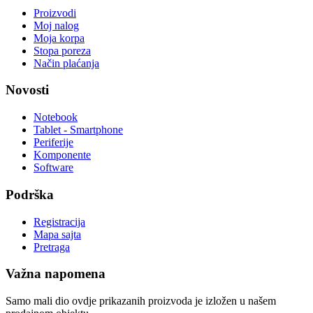
Proizvodi
Moj nalog
Moja korpa
Stopa poreza
Način plaćanja
Novosti
Notebook
Tablet - Smartphone
Periferije
Komponente
Software
Podrška
Registracija
Mapa sajta
Pretraga
Važna napomena
Samo mali dio ovdje prikazanih proizvoda je izložen u našem