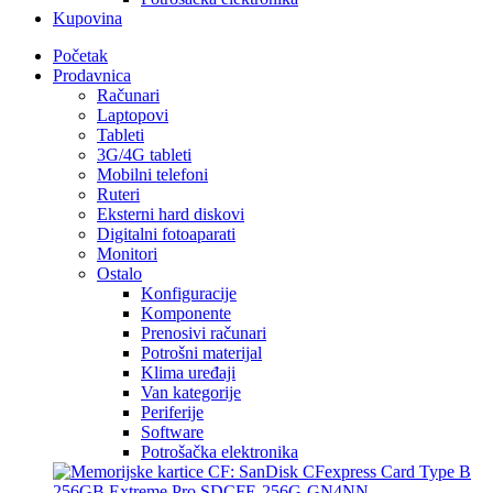
Kupovina
Početak
Prodavnica
Računari
Laptopovi
Tableti
3G/4G tableti
Mobilni telefoni
Ruteri
Eksterni hard diskovi
Digitalni fotoaparati
Monitori
Ostalo
Konfiguracije
Komponente
Prenosivi računari
Potrošni materijal
Klima uređaji
Van kategorije
Periferije
Software
Potrošačka elektronika