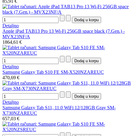
85,91 €
Detaljno
Apple iPad TAB13 Pro 13 Wi-Fi 256GB space black (7.Gen.) -
MVX23NF/A
1864,61 €
Detaljno
Samsung Galaxy Tab S10 FE SM-X520NZAREUC
470,69 €
Detaljno
Samsung Galaxy Tab S11, 11.0 WiFi 12/128GB Gray SM-
X730NZAREUC
657,03 €