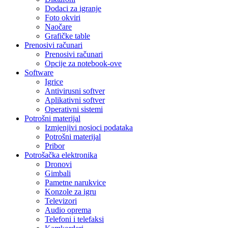
Dodaci za igranje
Foto okviri
Naočare
Grafičke table
Prenosivi računari
Prenosivi računari
Opcije za notebook-ove
Software
Igrice
Antivirusni softver
Aplikativni softver
Operativni sistemi
Potrošni materijal
Izmjenjivi nosioci podataka
Potrošni materijal
Pribor
Potrošačka elektronika
Dronovi
Gimbali
Pametne narukvice
Konzole za igru
Televizori
Audio oprema
Telefoni i telefaksi