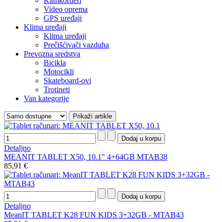
Kamkorderi
Video oprema
GPS uređaji
Klima uređaji
Klima uređaji
Prečišćivači vazduha
Prevozna sredstva
Bicikla
Motocikli
Skateboard-ovi
Trotineti
Van kategorije
Detaljno
MEANIT TABLET X50, 10.1" 4+64GB MTAB38
85,91 €
Detaljno
MeanIT TABLET K28 FUN KIDS 3+32GB - MTAB43