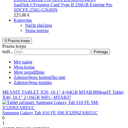
SanDisk CFexpress Card Type B 256GB Extreme Pro
SDCFE-256G-GN4NN
225,06 €
Kupovina
Način plaćanja
Stopa poreza
0
Prazna korpa
Prazna korpa
traži...
Pretraga
Moj nalog
Moja korpa
Moje porudžbine
Zaboravljeno korisničko ime
Zaboravljena lozinka
MEANIT TABLET X50, 10.1" 4+64GB MTAB38
MeanIT Tablet
X40, 10.1" 2+16GB WiFi - MTAB37
Samsung Galaxy Tab S10 FE SM-X520NZAREUC
0
1