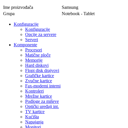
Ime proizvođača
Samsung
Grupa
Notebook - Tablet
Konfiguracije
Konfiguracije
Opcije za servere
Serveri
Komponente
Procesori
Matične ploče
Memorije
Hard diskovi
Flopi disk drajvovi
Grafičke kartice
Zvučne kartice
Fax-modemi interni
Kontroleri
Mrežne kartice
Podloge za miševe
Optički uređaji int.
TV kartice
Kućišta
Napajanja
Monitori