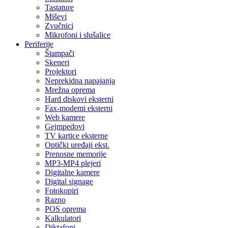
Tastature
Miševi
Zvučnici
Mikrofoni i slušalice
Periferije
Štampači
Skeneri
Projektori
Neprekidna napajanja
Mrežna oprema
Hard diskovi eksterni
Fax-modemi eksterni
Web kamere
Gejmpedovi
TV kartice eksterne
Optički uređaji ekst.
Prenosne memorije
MP3-MP4 plejeri
Digitalne kamere
Digital signage
Fotokopiri
Razno
POS oprema
Kalkulatori
Diktafoni