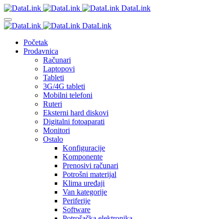
DataLink
DataLink
Početak
Prodavnica
Računari
Laptopovi
Tableti
3G/4G tableti
Mobilni telefoni
Ruteri
Eksterni hard diskovi
Digitalni fotoaparati
Monitori
Ostalo
Konfiguracije
Komponente
Prenosivi računari
Potrošni materijal
Klima uređaji
Van kategorije
Periferije
Software
Potrošačka elektronika