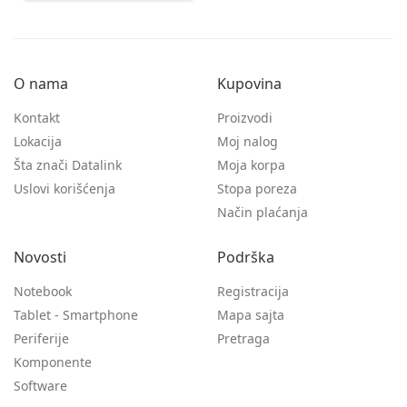
O nama
Kupovina
Kontakt
Proizvodi
Lokacija
Moj nalog
Šta znači Datalink
Moja korpa
Uslovi korišćenja
Stopa poreza
Način plaćanja
Novosti
Podrška
Notebook
Registracija
Tablet - Smartphone
Mapa sajta
Periferije
Pretraga
Komponente
Software