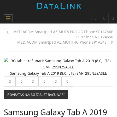
MEDIACOM Smartpad AZIMUT4 PRO 4G Phone SP1AZ46P
11.97 inch NOT24556
MEDIACOM Smartpad AZIMUT4 4G Phone SP1AZ48
Samsung Galaxy Tab A 2019 (8.0, LTE) SM-T295NZSASEE
POVRATAK NA: 3G TABLET RAČUNARI
Samsung Galaxy Tab A 2019