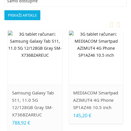
Samo dostupne
Samsung Galaxy Tab
MEDIACOM Smartpad
Sa
S11, 11.0 5G
AZIMUT4 4G Phone
S1
12/128GB Gray SM-
SP1AZ46 10.5 inch
X5
X736BZAREUC
145,20 €
54
788,92 €