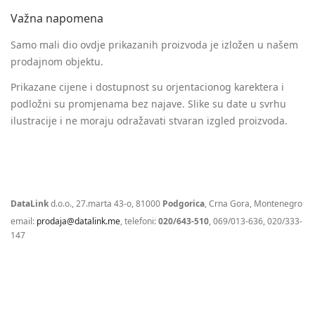
Važna napomena
Samo mali dio ovdje prikazanih proizvoda je izložen u našem
prodajnom objektu.
Prikazane cijene i dostupnost su orjentacionog karektera i
podložni su promjenama bez najave. Slike su date u svrhu
ilustracije i ne moraju odražavati stvaran izgled proizvoda.
DataLink
d.o.o., 27.marta 43-o, 81000
Podgorica
, Crna Gora, Montenegro
email:
prodaja@datalink.me
, telefoni:
020/643-510
, 069/013-636, 020/333-
147