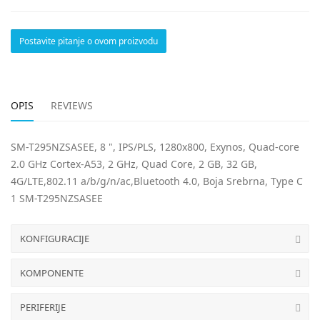
Postavite pitanje o ovom proizvodu
OPIS
REVIEWS
SM-T295NZSASEE, 8 ", IPS/PLS, 1280x800, Exynos, Quad-core
2.0 GHz Cortex-A53, 2 GHz, Quad Core, 2 GB, 32 GB,
4G/LTE,802.11 a/b/g/n/ac,Bluetooth 4.0, Boja Srebrna, Type C
1 SM-T295NZSASEE
KONFIGURACIJE
KOMPONENTE
PERIFERIJE