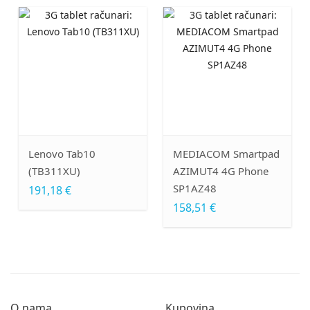
novo Tab10
MEDIACOM Smartpad
Samsu
TB311XU)
AZIMUT4 4G Phone
S11, 1
SP1AZ48
12/12
1,18 €
X736
158,51 €
788,9
O nama
Kupovina