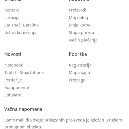
Kontakt
Proizvodi
Lokacija
Moj nalog
Šta znači Datalink
Moja korpa
Uslovi korišćenja
Stopa poreza
Način plaćanja
Novosti
Podrška
Notebook
Registracija
Tablet - Smartphone
Mapa sajta
Periferije
Pretraga
Komponente
Software
Važna napomena
Samo mali dio ovdje prikazanih proizvoda je izložen u našem
prodajnom objektu.