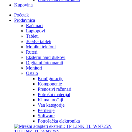
Kupovina
Početak
Prodavnica
Računari
Laptopovi
Tableti
3G/4G tableti
Mobilni telefoni
Ruteri
Eksterni hard diskovi
Digitalni fotoaparati
Monitori
Ostalo
Konfiguracije
Komponente
Prenosivi računari
Potrošni materijal
Klima uređaji
Van kategorije
Periferije
Software
Potrošačka elektronika
TP-LINK TL-WN725N