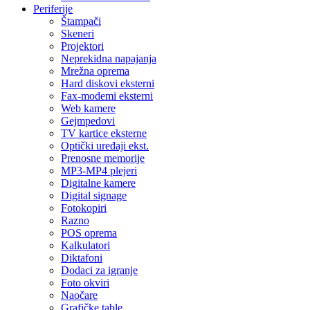
Periferije
Štampači
Skeneri
Projektori
Neprekidna napajanja
Mrežna oprema
Hard diskovi eksterni
Fax-modemi eksterni
Web kamere
Gejmpedovi
TV kartice eksterne
Optički uređaji ekst.
Prenosne memorije
MP3-MP4 plejeri
Digitalne kamere
Digital signage
Fotokopiri
Razno
POS oprema
Kalkulatori
Diktafoni
Dodaci za igranje
Foto okviri
Naočare
Grafičke table