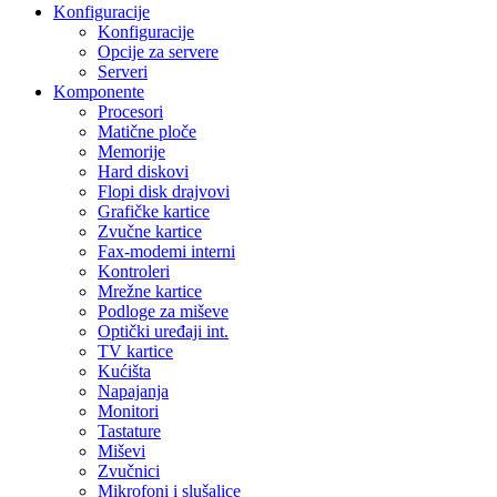
Konfiguracije
Konfiguracije
Opcije za servere
Serveri
Komponente
Procesori
Matične ploče
Memorije
Hard diskovi
Flopi disk drajvovi
Grafičke kartice
Zvučne kartice
Fax-modemi interni
Kontroleri
Mrežne kartice
Podloge za miševe
Optički uređaji int.
TV kartice
Kućišta
Napajanja
Monitori
Tastature
Miševi
Zvučnici
Mikrofoni i slušalice