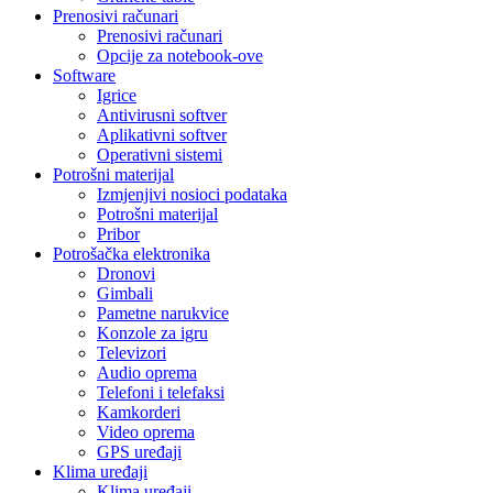
Prenosivi računari
Prenosivi računari
Opcije za notebook-ove
Software
Igrice
Antivirusni softver
Aplikativni softver
Operativni sistemi
Potrošni materijal
Izmjenjivi nosioci podataka
Potrošni materijal
Pribor
Potrošačka elektronika
Dronovi
Gimbali
Pametne narukvice
Konzole za igru
Televizori
Audio oprema
Telefoni i telefaksi
Kamkorderi
Video oprema
GPS uređaji
Klima uređaji
Klima uređaji