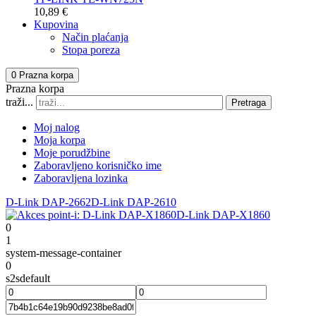
10,89 €
Kupovina
Način plaćanja
Stopa poreza
0
Prazna korpa
Prazna korpa
traži...
Pretraga
Moj nalog
Moja korpa
Moje porudžbine
Zaboravljeno korisničko ime
Zaboravljena lozinka
D-Link DAP-2662
D-Link DAP-2610
D-Link DAP-X1860
0
1
system-message-container
0
s2sdefault