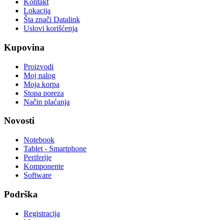
Kontakt
Lokacija
Šta znači Datalink
Uslovi korišćenja
Kupovina
Proizvodi
Moj nalog
Moja korpa
Stopa poreza
Način plaćanja
Novosti
Notebook
Tablet - Smartphone
Periferije
Komponente
Software
Podrška
Registracija