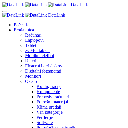
DataLink
DataLink
Početak
Prodavnica
Računari
Laptopovi
Tableti
3G/4G tableti
Mobilni telefoni
Ruteri
Eksterni hard diskovi
Digitalni fotoaparati
Monitori
Ostalo
Konfiguracije
Komponente
Prenosivi računari
Potrošni materijal
Klima uređaji
Van kategorije
Periferije
Software
Potrošačka elektronika