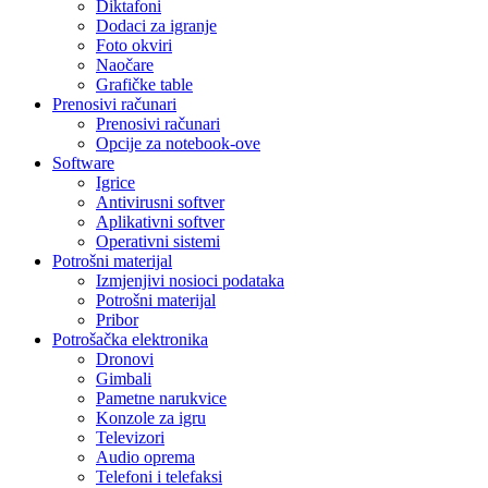
Diktafoni
Dodaci za igranje
Foto okviri
Naočare
Grafičke table
Prenosivi računari
Prenosivi računari
Opcije za notebook-ove
Software
Igrice
Antivirusni softver
Aplikativni softver
Operativni sistemi
Potrošni materijal
Izmjenjivi nosioci podataka
Potrošni materijal
Pribor
Potrošačka elektronika
Dronovi
Gimbali
Pametne narukvice
Konzole za igru
Televizori
Audio oprema
Telefoni i telefaksi