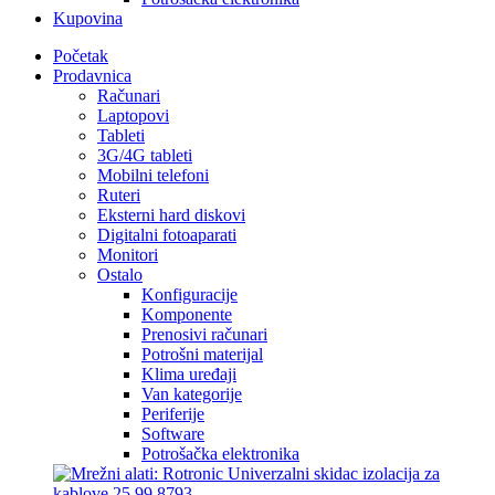
Kupovina
Početak
Prodavnica
Računari
Laptopovi
Tableti
3G/4G tableti
Mobilni telefoni
Ruteri
Eksterni hard diskovi
Digitalni fotoaparati
Monitori
Ostalo
Konfiguracije
Komponente
Prenosivi računari
Potrošni materijal
Klima uređaji
Van kategorije
Periferije
Software
Potrošačka elektronika