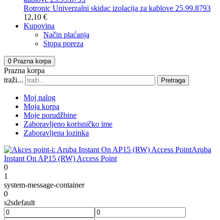
Rotronic Univerzalni skidac izolacija za kablove 25.99.8793
12,10 €
Kupovina
Način plaćanja
Stopa poreza
0
Prazna korpa
Prazna korpa
traži...
Pretraga
Moj nalog
Moja korpa
Moje porudžbine
Zaboravljeno korisničko ime
Zaboravljena lozinka
Aruba
Instant On AP15 (RW) Access Point
0
1
system-message-container
0
s2sdefault