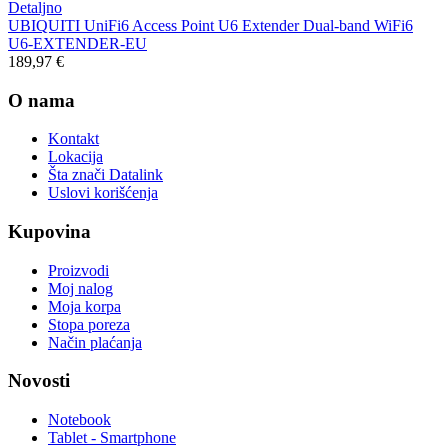
Detaljno
UBIQUITI UniFi6 Access Point U6 Extender Dual-band WiFi6
U6-EXTENDER-EU
189,97 €
O nama
Kontakt
Lokacija
Šta znači Datalink
Uslovi korišćenja
Kupovina
Proizvodi
Moj nalog
Moja korpa
Stopa poreza
Način plaćanja
Novosti
Notebook
Tablet - Smartphone