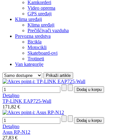
Kamkorderi
Video oprema
GPS uređaji
Klima uređaji
Klima uređaji
Prečišćivači vazduha
Prevozna sredstva
Bicikla
Motocikli
Skateboard-ovi
Trotineti
Van kategorije
Detaljno
TP-LINK EAP725-Wall
171,82 €
Detaljno
Asus RP-N12
27,83 €