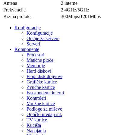
Antena
2 interne
Frekvencija
2.4GHz/5GHz
Brzina protoka
300Mbps/1201Mbps
Konfiguracije
Konfiguracije
Opcije za servere
Serveri
Komponente
Procesori
Matične ploče
Memorije
Hard diskovi
Flopi disk drajvovi
Grafičke kartice
Zvučne kartice
Fax-modemi interni
Kontroleri
Mrežne kartice
Podloge za miševe
Optički uređaji int.
TV kartice
Kućišta
Napajanja