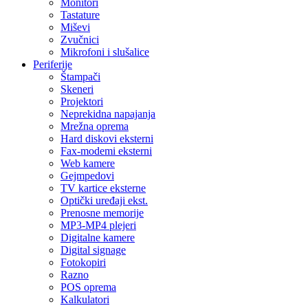
Monitori
Tastature
Miševi
Zvučnici
Mikrofoni i slušalice
Periferije
Štampači
Skeneri
Projektori
Neprekidna napajanja
Mrežna oprema
Hard diskovi eksterni
Fax-modemi eksterni
Web kamere
Gejmpedovi
TV kartice eksterne
Optički uređaji ekst.
Prenosne memorije
MP3-MP4 plejeri
Digitalne kamere
Digital signage
Fotokopiri
Razno
POS oprema
Kalkulatori