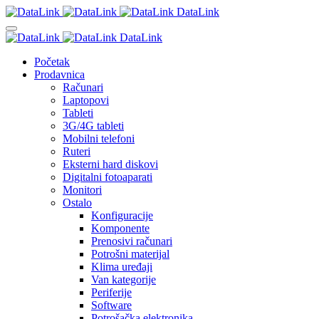
DataLink
DataLink
Početak
Prodavnica
Računari
Laptopovi
Tableti
3G/4G tableti
Mobilni telefoni
Ruteri
Eksterni hard diskovi
Digitalni fotoaparati
Monitori
Ostalo
Konfiguracije
Komponente
Prenosivi računari
Potrošni materijal
Klima uređaji
Van kategorije
Periferije
Software
Potrošačka elektronika