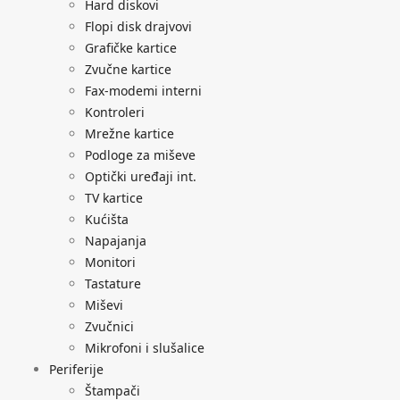
Hard diskovi
Flopi disk drajvovi
Grafičke kartice
Zvučne kartice
Fax-modemi interni
Kontroleri
Mrežne kartice
Podloge za miševe
Optički uređaji int.
TV kartice
Kućišta
Napajanja
Monitori
Tastature
Miševi
Zvučnici
Mikrofoni i slušalice
Periferije
Štampači