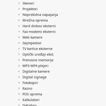
Skeneri
Projektori
Neprekidna napajanja
Mrežna oprema
Hard diskovi eksterni
Fax-modemi eksterni
Web kamere
Gejmpedovi
TV kartice eksterne
Optički uređaji ekst.
Prenosne memorije
MP3-MP4 plejeri
Digitalne kamere
Digital signage
Fotokopiri
Razno
POS oprema
Kalkulatori
Diktafoni