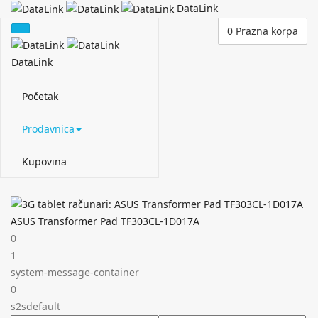
DataLink
0
Prazna korpa
DataLink
Početak
Prodavnica
Kupovina
ASUS Transformer Pad TF303CL-1D017A
0
1
system-message-container
0
s2sdefault