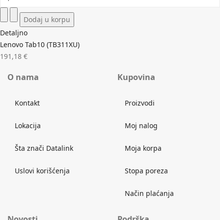
Detaljno
Lenovo Tab10 (TB311XU)
191,18 €
O nama
Kupovina
Kontakt
Proizvodi
Lokacija
Moj nalog
Šta znači Datalink
Moja korpa
Uslovi korišćenja
Stopa poreza
Način plaćanja
Novosti
Podrška