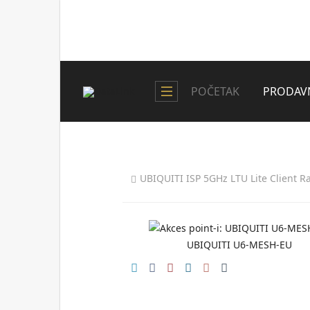
POČETAK
PRODAV
UBIQUITI ISP 5GHz LTU Lite Client R
UBIQUITI U6-MESH-EU