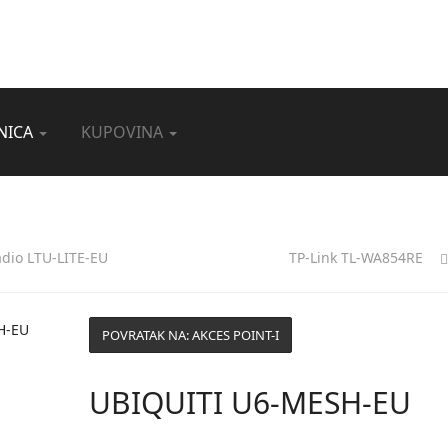
NICA
KUPOVINA
adio LTU-LITE-EU
TP-Link TL-WA854RE
POVRATAK NA: AKCES POINT-I
UBIQUITI U6-MESH-EU