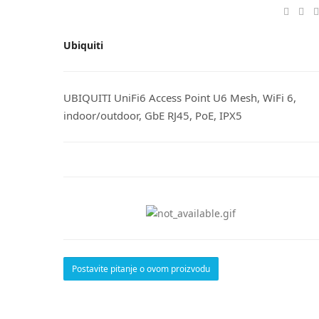
Ubiquiti
UBIQUITI UniFi6 Access Point U6 Mesh, WiFi 6,
indoor/outdoor, GbE RJ45, PoE, IPX5
Postavite pitanje o ovom proizvodu