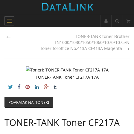
TONER-TANK toner Brother
TN1000/1030/1050/1060/1070/1075/N
Toner foroffice No.413A CF413A Magenta
TONER-TANK Toner CF217A 17A
POVRATAK NA: TONERI
TONER-TANK Toner CF217A