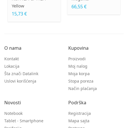
llow
66,55 €
183,9
,73 €
O nama
Kupovina
Kontakt
Proizvodi
Lokacija
Moj nalog
Šta znači Datalink
Moja korpa
Uslovi korišćenja
Stopa poreza
Način plaćanja
Novosti
Podrška
Notebook
Registracija
Tablet - Smartphone
Mapa sajta