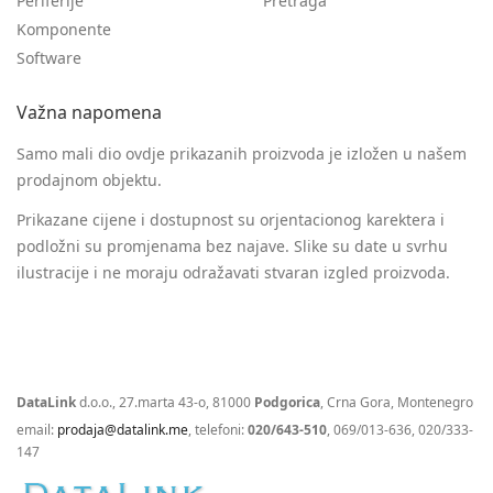
Periferije
Pretraga
Komponente
Software
Važna napomena
Samo mali dio ovdje prikazanih proizvoda je izložen u našem
prodajnom objektu.
Prikazane cijene i dostupnost su orjentacionog karektera i
podložni su promjenama bez najave. Slike su date u svrhu
ilustracije i ne moraju odražavati stvaran izgled proizvoda.
DataLink
d.o.o., 27.marta 43-o, 81000
Podgorica
, Crna Gora, Montenegro
email:
prodaja@datalink.me
, telefoni:
020/643-510
, 069/013-636, 020/333-
147