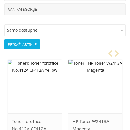
VAN KATEGORIJE
Samo dostupne
ner foroffice
HP Toner W2413A
KYOCE
o.412A CF412A
Magenta
8545C