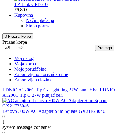
TP-Link CPE610
79,86 €
Kupovina
Način plaćanja
Stopa poreza
0
Prazna korpa
Prazna korpa
traži...
Pretraga
Moj nalog
Moja korpa
Moje porudžbine
Zaboravljeno korisničko ime
Zaboravljena lozinka
LDNIO A1206C Tip C- Lightning 27W punjač beli
LDNIO
A1206C Tip C 27W punjač beli
Lenovo 300W AC Adapter Slim Square GX21F23046
0
1
system-message-container
0