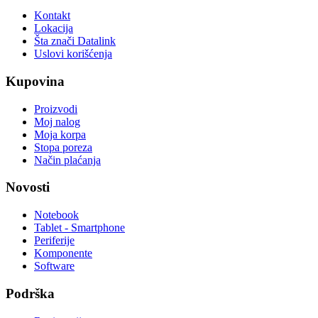
Kontakt
Lokacija
Šta znači Datalink
Uslovi korišćenja
Kupovina
Proizvodi
Moj nalog
Moja korpa
Stopa poreza
Način plaćanja
Novosti
Notebook
Tablet - Smartphone
Periferije
Komponente
Software
Podrška