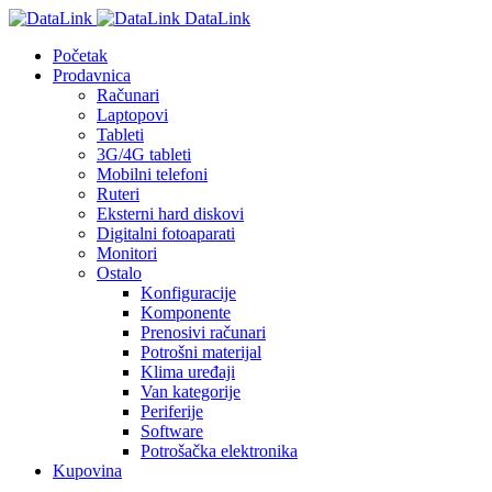
DataLink
Početak
Prodavnica
Računari
Laptopovi
Tableti
3G/4G tableti
Mobilni telefoni
Ruteri
Eksterni hard diskovi
Digitalni fotoaparati
Monitori
Ostalo
Konfiguracije
Komponente
Prenosivi računari
Potrošni materijal
Klima uređaji
Van kategorije
Periferije
Software
Potrošačka elektronika
Kupovina