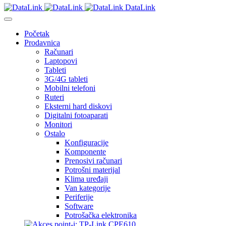
DataLink
Početak
Prodavnica
Računari
Laptopovi
Tableti
3G/4G tableti
Mobilni telefoni
Ruteri
Eksterni hard diskovi
Digitalni fotoaparati
Monitori
Ostalo
Konfiguracije
Komponente
Prenosivi računari
Potrošni materijal
Klima uređaji
Van kategorije
Periferije
Software
Potrošačka elektronika