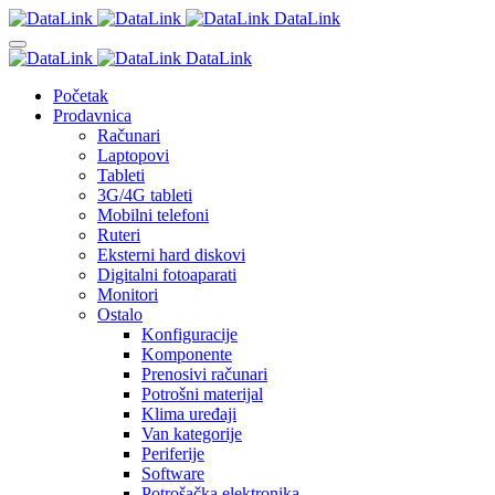
DataLink
DataLink
Početak
Prodavnica
Računari
Laptopovi
Tableti
3G/4G tableti
Mobilni telefoni
Ruteri
Eksterni hard diskovi
Digitalni fotoaparati
Monitori
Ostalo
Konfiguracije
Komponente
Prenosivi računari
Potrošni materijal
Klima uređaji
Van kategorije
Periferije
Software
Potrošačka elektronika