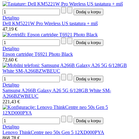
Detaljno
Dell KM5221W Pro Wireless US tastatura + miš
47,19 €
Detaljno
Epson cartridge T6921 Photo Black
72,60 €
Detaljno
Samsung A266B Galaxy A26 5G 6/128GB White SM-
A266BZWBEUC
221,43 €
Detaljno
Lenovo ThinkCentre neo 50s Gen 5 12XD000PYA
868,78 €