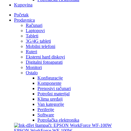
Kupovina
Početak
Prodavnica
Računari
Laptopovi
Tableti
3G/4G tableti
Mobilni telefoni
Ruteri
Eksterni hard diskovi
Digitalni fotoaparati
Monitori
Ostalo
Konfiguracije
Komponente
Prenosivi računari
Potrošni materijal
Klima uređaji
Van kategorije
Periferije
Software
Potrošačka elektronika
EPSON WorkForce WF-100W