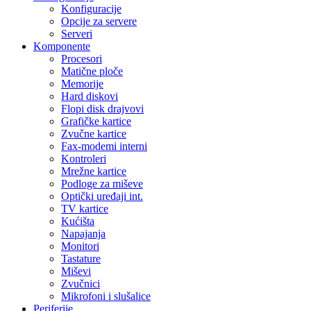
Konfiguracije
Opcije za servere
Serveri
Komponente
Procesori
Matične ploče
Memorije
Hard diskovi
Flopi disk drajvovi
Grafičke kartice
Zvučne kartice
Fax-modemi interni
Kontroleri
Mrežne kartice
Podloge za miševe
Optički uređaji int.
TV kartice
Kućišta
Napajanja
Monitori
Tastature
Miševi
Zvučnici
Mikrofoni i slušalice
Periferije