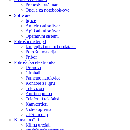
Prenosivi računari
Opcije za notebook-ove
Software
Igrice
Antivirusni softver
Aplikativni softver
Operativni sistemi
Potrošni materijal
Izmjenjivi nosioci podataka
Potrošni materijal
Pribor
Potrošačka elektronika
Dronovi
Gimbali
Pametne narukvice
Konzole za igru
Televizori
Audio oprema
Telefoni i telefaksi
Kamkorderi
Video oprema
GPS uređaji
Klima uređaji
Klima uređaji