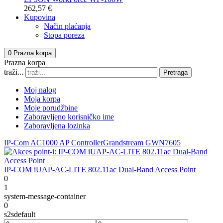
262,57 €
Kupovina
Način plaćanja
Stopa poreza
0
Prazna korpa
Prazna korpa
traži...
Pretraga
Moj nalog
Moja korpa
Moje porudžbine
Zaboravljeno korisničko ime
Zaboravljena lozinka
IP-Com AC1000 AP Controller
Grandstream GWN7605
IP-COM iUAP-AC-LITE 802.11ac Dual-Band Access Point
0
1
system-message-container
0
s2sdefault