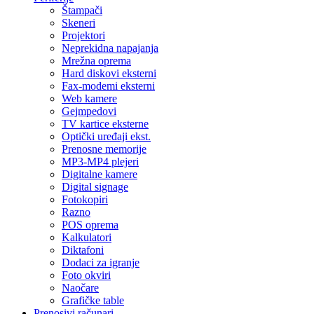
Štampači
Skeneri
Projektori
Neprekidna napajanja
Mrežna oprema
Hard diskovi eksterni
Fax-modemi eksterni
Web kamere
Gejmpedovi
TV kartice eksterne
Optički uređaji ekst.
Prenosne memorije
MP3-MP4 plejeri
Digitalne kamere
Digital signage
Fotokopiri
Razno
POS oprema
Kalkulatori
Diktafoni
Dodaci za igranje
Foto okviri
Naočare
Grafičke table
Prenosivi računari