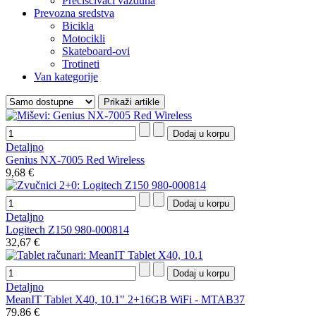
Prečišćivači vazduha
Prevozna sredstva
Bicikla
Motocikli
Skateboard-ovi
Trotineti
Van kategorije
Detaljno
Genius NX-7005 Red Wireless
9,68 €
Detaljno
Logitech Z150 980-000814
32,67 €
Detaljno
MeanIT Tablet X40, 10.1" 2+16GB WiFi - MTAB37
79,86 €