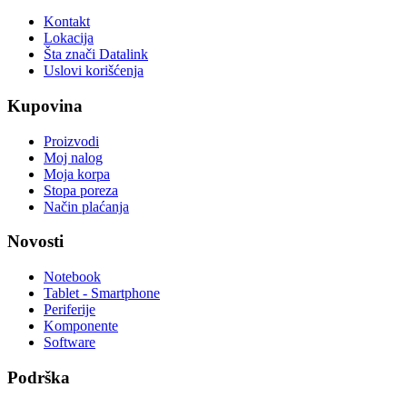
Kontakt
Lokacija
Šta znači Datalink
Uslovi korišćenja
Kupovina
Proizvodi
Moj nalog
Moja korpa
Stopa poreza
Način plaćanja
Novosti
Notebook
Tablet - Smartphone
Periferije
Komponente
Software
Podrška