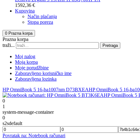
1592,36 €
Kupovina
Način plaćanja
Stopa poreza
0
Prazna korpa
Prazna korpa
traži...
Pretraga
Moj nalog
Moja korpa
Moje porudžbine
Zaboravljeno korisničko ime
Zaboravljena lozinka
HP OmniBook 5 16-ba1007nm D73BXEA
HP OmniBook 5 16-ba1
HP OmniBook 5
0
1
system-message-container
0
s2sdefault
Povratak na: Notebook računari