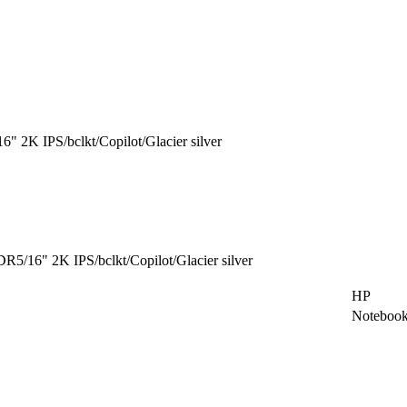
 IPS/bclkt/Copilot/Glacier silver
6" 2K IPS/bclkt/Copilot/Glacier silver
HP
Noteboo