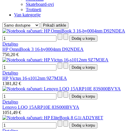
Skateboard-ovi
Trotineti
Van kategorije
Detaljno
HP OmniBook 3 16-by0004nm D92NDEA
750,20 €
Detaljno
HP Victus 16-s1012nm 9Z7M3EA
1381,82 €
Detaljno
Lenovo LOQ 15ARP10E 83S000BVYA
1051,49 €
Detaljno