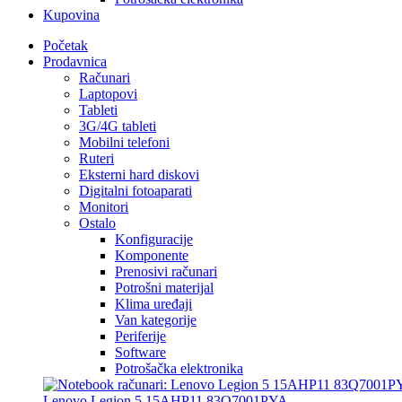
Kupovina
Početak
Prodavnica
Računari
Laptopovi
Tableti
3G/4G tableti
Mobilni telefoni
Ruteri
Eksterni hard diskovi
Digitalni fotoaparati
Monitori
Ostalo
Konfiguracije
Komponente
Prenosivi računari
Potrošni materijal
Klima uređaji
Van kategorije
Periferije
Software
Potrošačka elektronika
Lenovo Legion 5 15AHP11 83Q7001PYA