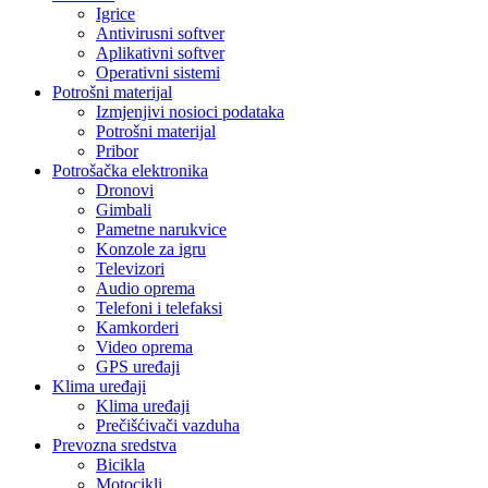
Igrice
Antivirusni softver
Aplikativni softver
Operativni sistemi
Potrošni materijal
Izmjenjivi nosioci podataka
Potrošni materijal
Pribor
Potrošačka elektronika
Dronovi
Gimbali
Pametne narukvice
Konzole za igru
Televizori
Audio oprema
Telefoni i telefaksi
Kamkorderi
Video oprema
GPS uređaji
Klima uređaji
Klima uređaji
Prečišćivači vazduha
Prevozna sredstva
Bicikla
Motocikli