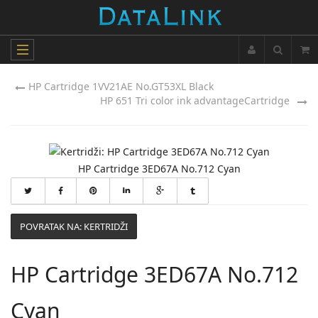
HP Cartridge 1VV21AE No.GT53XL Black
HP 651 Tri color ink advantageCartridge
HP Cartridge 3ED67A No.712 Cyan
POVRATAK NA: KERTRIDŽI
HP Cartridge 3ED67A No.712
Cyan