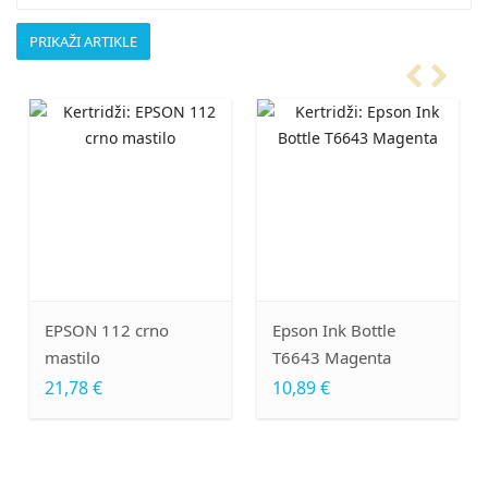
N 112 crno
Epson Ink Bottle
Epson In
ilo
T6643 Magenta
T6732 C
8 €
10,89 €
13,31 €