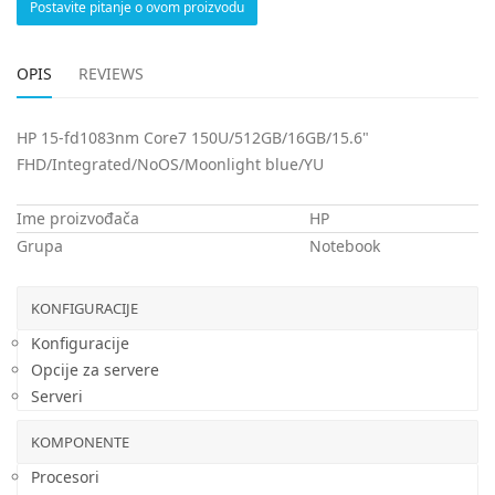
Postavite pitanje o ovom proizvodu
OPIS
REVIEWS
HP 15-fd1083nm Core7 150U/512GB/16GB/15.6"
FHD/Integrated/NoOS/Moonlight blue/YU
Ime proizvođača
HP
Grupa
Notebook
KONFIGURACIJE
Konfiguracije
Opcije za servere
Serveri
KOMPONENTE
Procesori