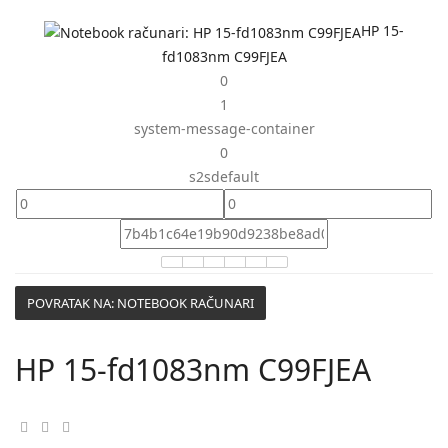
HP 15-
fd1083nm C99FJEA
0
1
system-message-container
0
s2sdefault
POVRATAK NA: NOTEBOOK RAČUNARI
HP 15-fd1083nm C99FJEA