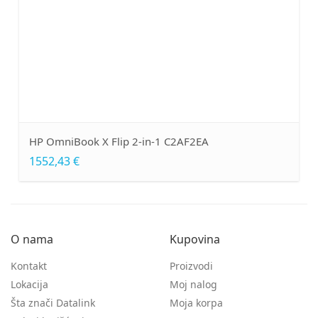
HP OmniBook X Flip 2-in-1 C2AF2EA
1552,43 €
O nama
Kupovina
Kontakt
Proizvodi
Lokacija
Moj nalog
Šta znači Datalink
Moja korpa