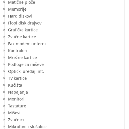
Matične ploče
Memorije
Hard diskovi
Flopi disk drajvovi
Grafičke kartice
Zvučne kartice
Fax-modemi interni
Kontroleri
Mrežne kartice
Podloge za miševe
Optički uređaji int.
TV kartice
Kućišta
Napajanja
Monitori
Tastature
Miševi
Zvučnici
Mikrofoni i slušalice