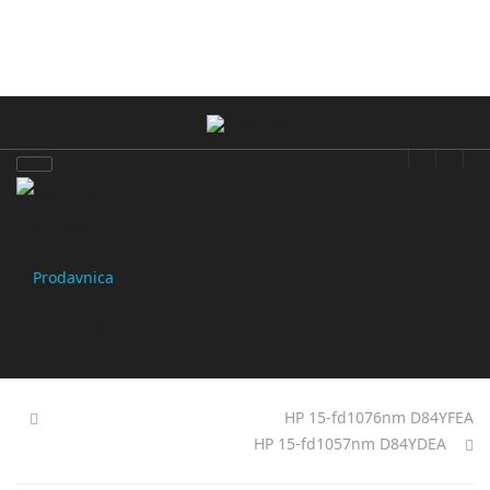
Početak
Prodavnica
Kupovina
HP 15-fd1076nm D84YFEA
HP 15-fd1057nm D84YDEA