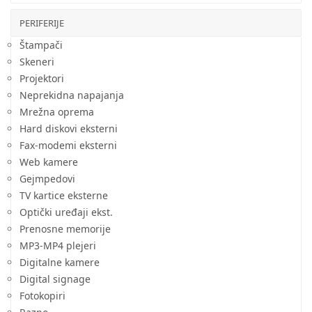
PERIFERIJE
Štampači
Skeneri
Projektori
Neprekidna napajanja
Mrežna oprema
Hard diskovi eksterni
Fax-modemi eksterni
Web kamere
Gejmpedovi
TV kartice eksterne
Optički uređaji ekst.
Prenosne memorije
MP3-MP4 plejeri
Digitalne kamere
Digital signage
Fotokopiri