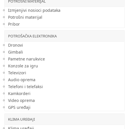
POTROŠNI MATERIJAL
Izmjenjivi nosioci podataka
Potrošni materijal
Pribor
POTROŠAČKA ELEKTRONIKA
Dronovi
Gimbali
Pametne narukvice
Konzole za igru
Televizori
Audio oprema
Telefoni i telefaksi
Kamkorderi
Video oprema
GPS uređaji
KLIMA UREĐAJI
Klima uređaji