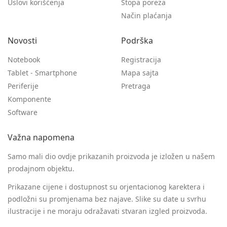
Uslovi korišćenja
Stopa poreza
Način plaćanja
Novosti
Podrška
Notebook
Registracija
Tablet - Smartphone
Mapa sajta
Periferije
Pretraga
Komponente
Software
Važna napomena
Samo mali dio ovdje prikazanih proizvoda je izložen u našem
prodajnom objektu.
Prikazane cijene i dostupnost su orjentacionog karektera i
podložni su promjenama bez najave. Slike su date u svrhu
ilustracije i ne moraju odražavati stvaran izgled proizvoda.