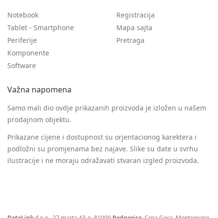
Notebook
Registracija
Tablet - Smartphone
Mapa sajta
Periferije
Pretraga
Komponente
Software
Važna napomena
Samo mali dio ovdje prikazanih proizvoda je izložen u našem
prodajnom objektu.
Prikazane cijene i dostupnost su orjentacionog karektera i
podložni su promjenama bez najave. Slike su date u svrhu
ilustracije i ne moraju odražavati stvaran izgled proizvoda.
DataLink
d.o.o., 27.marta 43-o, 81000
Podgorica
, Crna Gora, Montenegro