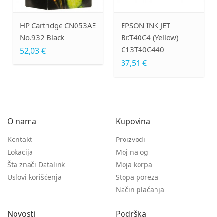
HP Cartridge CN053AE
EPSON INK JET
EPS
No.932 Black
Br.T40C4 (Yellow)
Mai
C13T40C440
52,03 €
7,26
37,51 €
O nama
Kupovina
Kontakt
Proizvodi
Lokacija
Moj nalog
Šta znači Datalink
Moja korpa
Uslovi korišćenja
Stopa poreza
Način plaćanja
Novosti
Podrška