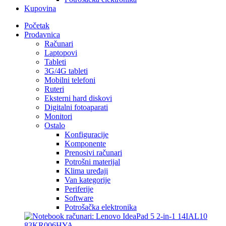
Kupovina
Početak
Prodavnica
Računari
Laptopovi
Tableti
3G/4G tableti
Mobilni telefoni
Ruteri
Eksterni hard diskovi
Digitalni fotoaparati
Monitori
Ostalo
Konfiguracije
Komponente
Prenosivi računari
Potrošni materijal
Klima uređaji
Van kategorije
Periferije
Software
Potrošačka elektronika