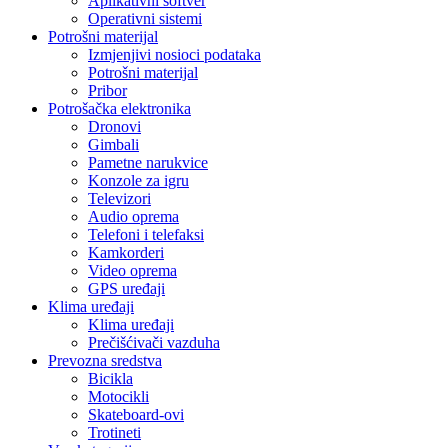
Aplikativni softver
Operativni sistemi
Potrošni materijal
Izmjenjivi nosioci podataka
Potrošni materijal
Pribor
Potrošačka elektronika
Dronovi
Gimbali
Pametne narukvice
Konzole za igru
Televizori
Audio oprema
Telefoni i telefaksi
Kamkorderi
Video oprema
GPS uređaji
Klima uređaji
Klima uređaji
Prečišćivači vazduha
Prevozna sredstva
Bicikla
Motocikli
Skateboard-ovi
Trotineti