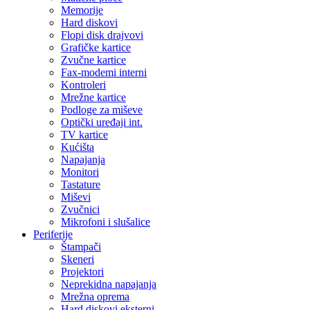
Memorije
Hard diskovi
Flopi disk drajvovi
Grafičke kartice
Zvučne kartice
Fax-modemi interni
Kontroleri
Mrežne kartice
Podloge za miševe
Optički uređaji int.
TV kartice
Kućišta
Napajanja
Monitori
Tastature
Miševi
Zvučnici
Mikrofoni i slušalice
Periferije
Štampači
Skeneri
Projektori
Neprekidna napajanja
Mrežna oprema
Hard diskovi eksterni