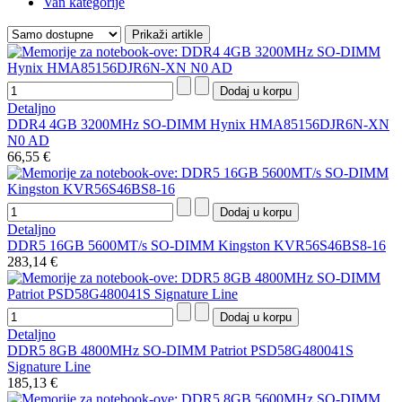
Van kategorije
Detaljno
DDR4 4GB 3200MHz SO-DIMM Hynix HMA85156DJR6N-XN
N0 AD
66,55 €
Detaljno
DDR5 16GB 5600MT/s SO-DIMM Kingston KVR56S46BS8-16
283,14 €
Detaljno
DDR5 8GB 4800MHz SO-DIMM Patriot PSD58G480041S
Signature Line
185,13 €