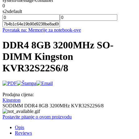
system-message-container
0
s2sdefault
Povratak na: Memorije za notebook-ove
DDR4 8GB 3200MHz SO-
DIMM Kingston
KVR32S22S6/8
Prodajna cijena:
Kingston
SODIMM DDR4 8GB 3200MHz KVR32S22S6/8
Postavite pitanje o ovom proizvodu
Opis
Reviews