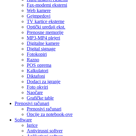
Fax-modemi eksterni
Web kamere
Gejmpedovi
TV kartice eksterne
Optički uređaji ekst.
Prenosne memorije
MP3-MP4 plejeri
Digitalne kamere
Digital signage
Fotokopiri
Razno
POS oprema
Kalkulatori
Diktafoni
Dodaci za igranje
Foto okviri
Naočare
Grafičke table
Prenosivi računari
Prenosivi računari
Opcije za notebook-ove
Software
Igrice
Antivirusni softver