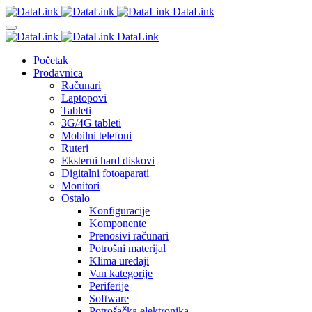
DataLink
DataLink
Početak
Prodavnica
Računari
Laptopovi
Tableti
3G/4G tableti
Mobilni telefoni
Ruteri
Eksterni hard diskovi
Digitalni fotoaparati
Monitori
Ostalo
Konfiguracije
Komponente
Prenosivi računari
Potrošni materijal
Klima uređaji
Van kategorije
Periferije
Software
Potrošačka elektronika