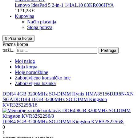
Lenovo IdeaPad 5 2-in-1 14IAL10 83KR006HYA
1171,28 €
Kupovina
Način plaćanja
Stopa poreza
0
Prazna korpa
Prazna korpa
traži...
Pretraga
Moj nalog
Moja korpa
Moje porudžbine
Zaboravljeno korisničko ime
Zaboravljena lozinka
DDR4 4GB 3200MHz SO-DIMM Hynix HMA85156DJR6N-XN
N0 AD
DDR4 16GB 3200MHz SO-DIMM Kingston
KVR32S22S8/16
DDR4 8GB 3200MHz SO-DIMM Kingston KVR32S22S6/8
0
1