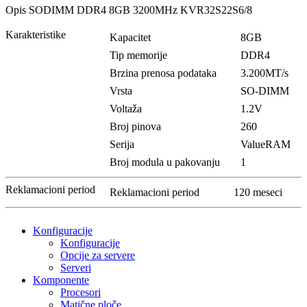
Opis
SODIMM DDR4 8GB 3200MHz KVR32S22S6/8
Karakteristike
Kapacitet
8GB
Tip memorije
DDR4
Brzina prenosa podataka
3.200MT/s
Vrsta
SO-DIMM
Voltaža
1.2V
Broj pinova
260
Serija
ValueRAM
Broj modula u pakovanju
1
Reklamacioni period
Reklamacioni period
120 meseci
Konfiguracije
Konfiguracije
Opcije za servere
Serveri
Komponente
Procesori
Matične ploče