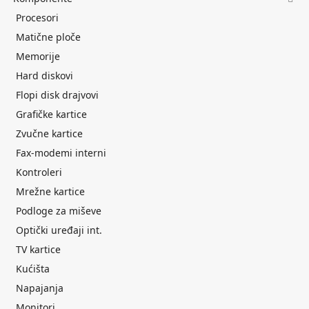
Procesori
Matične ploče
Memorije
Hard diskovi
Flopi disk drajvovi
Grafičke kartice
Zvučne kartice
Fax-modemi interni
Kontroleri
Mrežne kartice
Podloge za miševe
Optički uređaji int.
TV kartice
Kućišta
Napajanja
Monitori