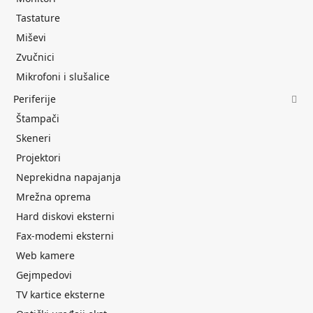
Tastature
Miševi
Zvučnici
Mikrofoni i slušalice
Periferije
Štampači
Skeneri
Projektori
Neprekidna napajanja
Mrežna oprema
Hard diskovi eksterni
Fax-modemi eksterni
Web kamere
Gejmpedovi
TV kartice eksterne