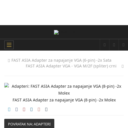
FAST ASIA Adapter za napajanje VGA (6-pin) -2x Sata
FAST ASIA Adapter VGA - VGA M/2F (spliter) crni
FAST ASIA Adapter za napajanje VGA (8-pin) -2x Molex
POVRATAK NA: ADAPTERI