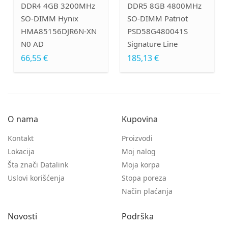
DDR4 4GB 3200MHz
DDR5 8GB 4800MHz
SO-DIMM Hynix
SO-DIMM Patriot
HMA85156DJR6N-XN
PSD58G480041S
N0 AD
Signature Line
66,55 €
185,13 €
O nama
Kupovina
Kontakt
Proizvodi
Lokacija
Moj nalog
Šta znači Datalink
Moja korpa
Uslovi korišćenja
Stopa poreza
Način plaćanja
Novosti
Podrška