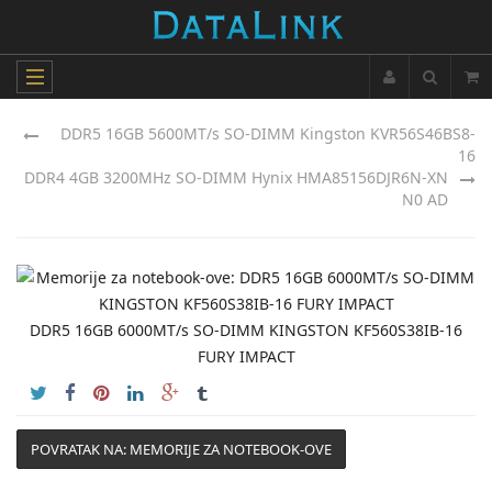
DDR5 16GB 5600MT/s SO-DIMM Kingston KVR56S46BS8-
16
DDR4 4GB 3200MHz SO-DIMM Hynix HMA85156DJR6N-XN
N0 AD
DDR5 16GB 6000MT/s SO-DIMM KINGSTON KF560S38IB-16
FURY IMPACT
POVRATAK NA: MEMORIJE ZA NOTEBOOK-OVE