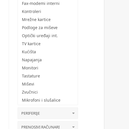
Fax-modemi interni
Kontroleri
Mrežne kartice
Podloge za miševe
Optički uređaji int.
TV kartice
Kućišta
Napajanja
Monitori
Tastature
Miševi
Zvučnici
Mikrofoni i slušalice
PERIFERIJE
PRENOSIVI RAČUNARI