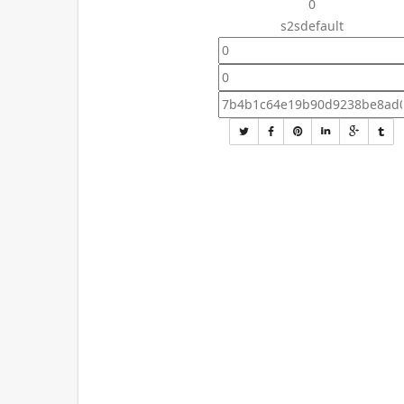
0
s2sdefault