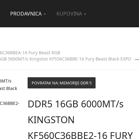
PRODAVNICA
KUPOVINA
6C36BBEA-16 Fury Beast RGB
GB 5600MT/s Kingston KF556C36BBE-16 Fury Beast Black EXPO
POVRATAK NA: MEMORIJE DDR 5
DDR5 16GB 6000MT/s
C36BBE2-
KINGSTON
KF560C36BBE2-16 FURY