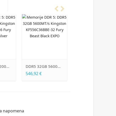
DDR5 32GB 6000MT/s Kingston KF560C36BBEA-32 FURY Beast RGB EXPO
DDR5 16GB 6000MT/s KINGSTON KF560C36BBE2-16 FURY Beast Black EXPO
572,33 €
323,07 €
355,74
a napomena