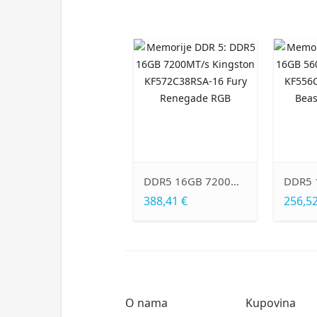
DDR5 16GB 5600MT/s Kingston KF556C36BBE-16 Fury Beast Black EXPO
DDR5 16GB 6400MT/s Kingston KF564C32RS-16 FURY Renegade
DDR5 16GB 7200MT/s Kingston KF572C38RS-16 Fury Renegade Silver
352,11 €
382,36 €
O nama
Kupovina