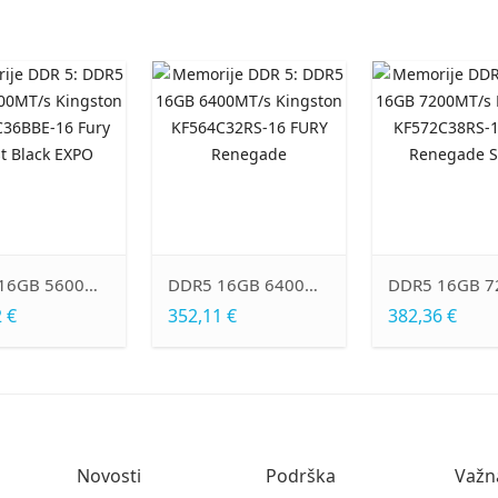
DDR5 32GB 5600MT/s Kingston KF556C36BBE-32 Fury Beast Black EXPO
DDR5 16GB 5600MT/s Kingston KF556C36BBEA-16 Fury Beast RGB
546,92 €
261,36 €
Novosti
Podrška
Važn