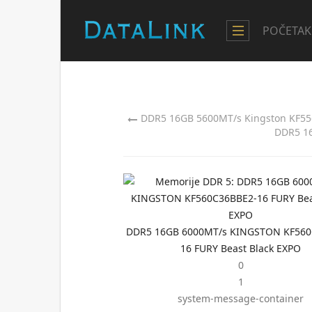
POČETAK
DDR5 16GB 5600MT/s Kingston KF55
DDR5 16
DDR5 16GB 6000MT/s KINGSTON KF560
16 FURY Beast Black EXPO
0
1
system-message-container