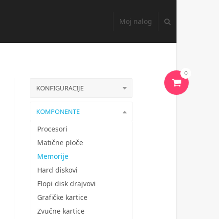
Moj nalog
0
KONFIGURACIJE
KOMPONENTE
Procesori
Matične ploče
Memorije
Hard diskovi
Flopi disk drajvovi
Grafičke kartice
Zvučne kartice